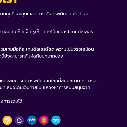
ากทุกที่และทุกเวลา การบริการพนันออนไลน์และ
น แบล็คแจ็ค รูเล็ต และโป๊กเกอร์) เกมดีลเลอร์
รรวมเกมมือถือ เกมดีลเลอร์สด ความเป็นจริงเสมือน
กนี้ยังสามารถสัมผัสกับบทบาทของ
และประสบการณ์การพนันออนไลน์ที่สนุกสนาน สามารถ
อบที่เสนอโดยเว็บคาสิโน แสวงหาการสนับสนุนจาก
องการรวมไว้