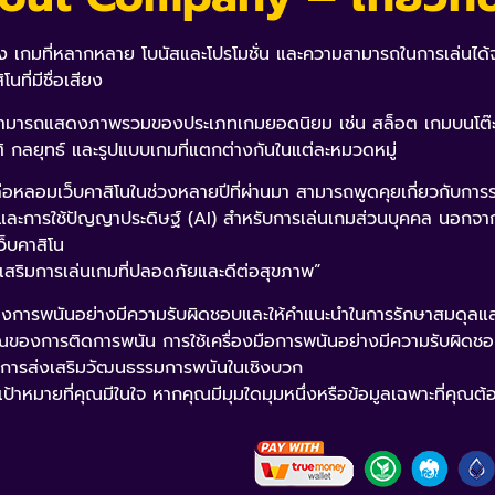
ง เกมที่หลากหลาย โบนัสและโปรโมชั่น และความสามารถในการเล่นได้จ
ที่มีชื่อเสียง
ามารถแสดงภาพรวมของประเภทเกมยอดนิยม เช่น สล็อต เกมบนโต๊ะ (เช่
 กลยุทธ์ และรูปแบบเกมที่แตกต่างกันในแต่ละหมวดหมู่
หล่อหลอมเว็บคาสิโนในช่วงหลายปีที่ผ่านมา สามารถพูดคุยเกี่ยวกับกา
 และการใช้ปัญญาประดิษฐ์ (AI) สำหรับการเล่นเกมส่วนบุคคล นอกจา
็บคาสิโน
งเสริมการเล่นเกมที่ปลอดภัยและดีต่อสุขภาพ”
ญของการพนันอย่างมีความรับผิดชอบและให้คำแนะนำในการรักษาสมดุล
ญาณของการติดการพนัน การใช้เครื่องมือการพนันอย่างมีความรับผิดช
และการส่งเสริมวัฒนธรรมการพนันในเชิงบวก
าหมายที่คุณมีในใจ หากคุณมีมุมใดมุมหนึ่งหรือข้อมูลเฉพาะที่คุณต้