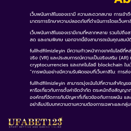
เว็บพนันคาสิโนของเรามี ความสะดวกสบาย การเข้าถึ
มาตรการรักษาความปลอดภัยที่ดำเนินการโดยเว็บคาสิโน
เว็บพนันคาสิโนของเรามีเกมที่หลากหลาย รวมไปถึงส
สด และเกมพิเศษ นอกจากนี้ยังสามารถเน้นคุณสมบัติ
fullhdfilmizleyin มีความก้าวหน้าทางเทคโนโลยีที่
จริง (VR) และประสบการณ์ความเป็นจริงเสริม (AR)
cryptocurrencies และเทคโนโลยี blockchain ในเว
“การพนันอย่างมีความรับผิดชอบที่เว็บคาสิโน: การส่
fullhdfilmizleyin สามารถมุ่งเน้นไปที่ความสำคั
หารือเกี่ยวกับการตั้งค่าขีดจำกัด ตระหนักถึงสัญ
องค์กรที่จัดการกับปัญหาที่เกี่ยวข้องกับการพนัน 
อย่าลืมปรับบทความตามความต้องการเฉพาะและกลุ่มเป้