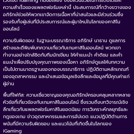
เว็บไซต์ iGaming ที่มีชื่อเสียง ซึ่งมีส่วนช่วยในการเติบโตและ
ความสำเร็จของแพลตฟอร์มเหล่านี้ ประสบการณ์ที่กว้างขวางของ
อภิรักษ์ช่วยให้พวกเขาจัดการเนื้อหาที่น่าสนใจและมีส่วนร่วมซึ่ง
รองรับทั้งผู้เล่นที่มีประสบการณ์และผู้มาใหม่ในโลกของคาสิโน
ออนไลน์
ความรับผิดชอบ: ในฐานะบรรณาธิการ อภิรักษ์ นาธาน ดูแลการ
สร้างและตีพิมพ์บทความเกี่ยวกับเกมคาสิโนออนไลน์ พวกเขา
ทำงานอย่างใกล้ชิดกับทีมนักเขียน ให้คำแนะนำ คำติชม และคำ
แนะนำเพื่อปรับปรุงคุณภาพของเนื้อหา อภิรักษ์ดูแลให้บทความ
เป็นไปตามมาตรฐานของกองบรรณาธิการ ปฏิบัติตามหลักเกณฑ์
ของอุตสาหกรรม และนำเสนอข้อมูลเชิงลึกและข้อมูลที่มีคุณค่าแก่
ผู้อ่าน
พื้นที่โฟกัส: ความเชี่ยวชาญของคุณอภิรักษ์ครอบคลุมหลากหลาย
หัวข้อที่เกี่ยวข้องกับเกมคาสิโนออนไลน์ ซึ่งรวมถึงบทวิจารณ์เชิง
ลึกเกี่ยวกับแพลตฟอร์มคาสิโนยอดนิยม การวิเคราะห์กลยุทธ์และ
กฎของเกม ข่าวอุตสาหกรรมและการอัปเดต แนวปฏิบัติด้านการ
พนันที่มีความรับผิดชอบ และแนวโน้มที่เกิดขึ้นในโลกของ
iGaming