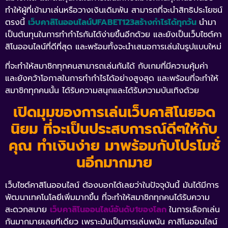
ทำให้ผู้ที่เข้ามาเล่นหรือวางเงินเดิมพัน สามารถที่จะนำสิทธิประโยชน์
ตรงนี้
เว็บคาสิโนออนไลน์UFABET123สร้างกำไรได้ทุกวัน
นำมา
เป็นต้นทุนในการทำกำไรกันได้ง่ายขึ้นอีกด้วย และยังเป็นเว็บไซต์คา
สิโนออนไลน์ที่ดีที่สุด และพร้อมทั้งจะนำเสนอการเล่นในรูปแบบใหม่
ที่จะทำให้สมาชิกทุกคนสามารถเล่นกันได้ กับเกมที่มีความคุ้มค่า
และยังคว้าโอกาสในการทำกำไรได้อย่างสูงสุด และพร้อมที่จะทำให้
สมาชิกทุกคนนั้น ได้รับความสนุกและได้รับความบันเทิงด้วย
เปิดมุมของการเล่นเว็บคาสิโนยอด
นิยม ที่จะเป็นประสบการณ์ดีๆให้กับ
คุณ ทำเงินง่าย มาพร้อมกับโปรโมชั่
นอีกมากมาย
เว็บไซต์คาสิโนออนไลน์ ต้องบอกได้เลยว่าในปัจจุบันนี้ มันได้มีการ
พัฒนาเทคโนโลยีเพิ่มมากขึ้น ที่จะทำให้สมาชิกทุกคนได้รับความ
สะดวกสบาย
เว็บคาสิโนออนไลน์อันดับ1ของโลก
ในการเลือกเล่น
กันมากมายเลยทีเดียว เพราะมันเป็นการเล่นพนัน คาสิโนออนไลน์