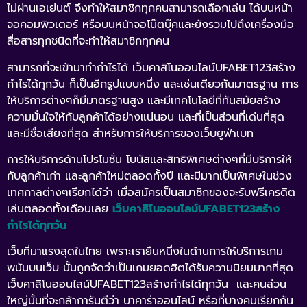
ไม่ผ่านเอเย่นต์ จึงทำให้สมาชิกทุกคนสามารถเลือกเล่น ได้บนหน้า
จอคอมพิวเตอร์ หรือบนหน้าจอโน๊ตบุ๊คและยังรวมไปถึงเครื่องมือ
สื่อสารทุกชนิดที่จะทำให้สมาชิกทุกคน
สามารถที่จะเข้ามาทำกำไรได้ เว็บคาสิโนออนไลน์UFABET123สร้าง
กำไรได้ทุกวัน ก็เป็นอีกรูปแบบหนึ่ง และเช่นเดียวกันมาตรฐาน การ
ให้บริการต่างๆก็มีมาตรฐานสูง และมีเทคโนโลยีที่ทันสมัยสร้าง
ความมั่นใจให้กับลูกค้าได้อย่างแน่นอน และที่เป็นส่วนที่เด่นที่สุด
และมีชื่อเสียงที่สุด สำหรับการให้บริการของเว็บยูฟ่าเบท
การให้บริการด้านโปรโมชั่น โบนัสและสิทธิพิเศษต่างๆที่มีบริการให้
กับลูกค้าเก่า และลูกค้าใหม่ตลอดทั้งปี และมีมากเป็นพิเศษในช่วง
เทศกาลต่างๆเรียกได้ว่า เมื่อสมัครเป็นสมาชิกของจะรับฟรีเครดิต
เล่นตลอดทั้งเดือนเลย
เว็บคาสิโนออนไลน์UFABET123สร้าง
กำไรได้ทุกวัน
เว็บที่มาแรงสุดในไทย เพราะเรายืนหนึ่งในด้านการให้บริการเกม
พนันบนเว็บ นั้นถูกจัดว่าเป็นเกมยอดฮิตได้รับความนิยมมากที่สุด
เว็บคาสิโนออนไลน์UFABET123สร้างกำไรได้ทุกวัน และคนส่วน
ใหญ่นั้นที่จะกล้าการันตีว่า บาคาร่าออนไลน์ หรือที่บางคนเรียกกัน