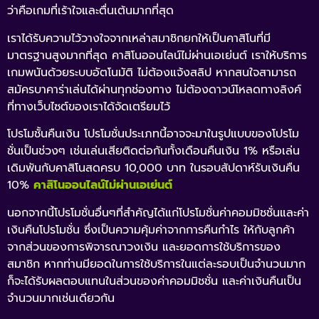
ว่าคือเกมที่เร้าใจและตื่นเต้นมากที่สุด
เราได้รับความไว้วางใจจากเหล่าสมาชิกยกให้เป็นคาสิโนที่มี
มาตรฐานสูงมากที่สุด คาสิโนออนไลน์ไม่ผ่านเอเย่นต์ เราให้บริการ
เกมพนันด้วยระบบอัตโนมัติ ไม่ต้องแจ้งสลิป หากสนใจสามารถ
สมัครบาคาร่าเล่นได้ผ่านทุกช่องทาง ไม่ต้องดาวน์โหลดทางลิงค์
ที่ทางเว็บไซต์ของเราได้จัดเตรียมไว้
โปรโมชั้นคืนเงิน โปรโมชั่นประเภทนี้อาจจะมาในรูปแบบของโปรโม
ชั่นเป็นช่วงๆ เช่นเล่นเสียติดต่อกันทั้งเดือนคืนเงิน 1% หรือเล่น
เดิมพันกับคาสิโนสดครบ 10,000 บาท ในรอบสัปดาห์รับเงินคืน
10%
คาสิโนออนไลน์ไม่ผ่านเอเย่นต์
นอกจากนี้โปรโมชั่นอื่นๆที่สำคัญได้แก่โปรโมชั่นค่าคอมมิชชั่นและค่า
เงินคืนโปรโมชั่น ซึ่งเป็นความคุ้มค่าจากการคืนกำไร ให้กับลูกค้า
จากส่วนของการพิจารณาวงเงิน และยอดการใช้บริการของ
สมาชิก หากท่านมียอดในการใช้บริการในแต่ละรอบเป็นจำนวนมาก
ก็จะได้รับผลตอบแทนในส่วนของค่าคอมมิชชั่น และค่าเงินคืนเป็น
จำนวนมากเช่นเดียวกัน