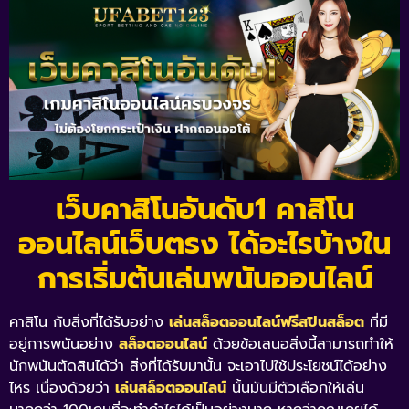
เว็บคาสิโนอันดับ1 คาสิโน
ออนไลน์เว็บตรง ได้อะไรบ้างใน
การเริ่มต้นเล่นพนันออนไลน์
คาสิโน กับสิ่งที่ได้รับอย่าง
เล่นสล็อตออนไลน์ฟรีสปินสล็อต
ที่มี
อยู่การพนันอย่าง
สล็อตออนไลน์
ด้วยข้อเสนอสิ่งนี้สามารถทำให้
นักพนันตัดสินได้ว่า สิ่งที่ได้รับมานั้น จะเอาไปใช้ประโยชน์ได้อย่าง
ไหร เนื่องด้วยว่า
เล่นสล็อตออนไลน์
นั้นมันมีตัวเลือกให้เล่น