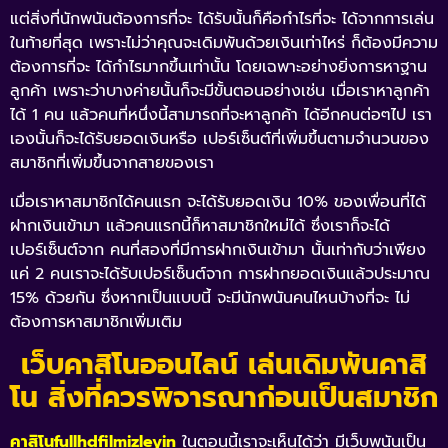
แต่สิ่งที่นักพนันต้องการที่จะ ได้รับนั้นก็คือกำไรที่จะ ได้จากการเล่น
ในท้ายที่สุด เพราะไม่ว่าคุณจะเดิมพันด้วยเงินเท่าไหร่ ก็ต้องมีความ
ต้องการที่จะ ได้กำไรมากขึ้นเท่านั้น โดยเฉพาะอย่างยิ่งการหาฐาน
ลูกค้า เพราะว่าบางค่ายนั้นก็จะมีขั้นตอนอย่างเช่น เมื่อเราหาลูกค้า
ได้ 1 คน แล้วคนที่หนึ่งนี้สามารถที่จะหาลูกค้า ได้อีกคนต่อๆไป เรา
เองนั้นก็จะได้รับยอดเงินหรือ เปอร์เซ็นต์ที่เพิ่มขึ้นตามจำนวนของ
สมาชิกที่เพิ่มขึ้นจากสายของเรา
เมื่อเราหาสมาชิกได้คนแรก จะได้รับยอดเงิน 10% ของเพื่อนที่ได้
ฝากเงินเข้ามา แล้วคนแรกนี้ก็หาสมาชิกใหม่ได้ ซึ่งเราก็จะได้
เปอร์เซ็นต์จาก คนที่สองที่มีการฝากเงินเข้ามา นั้นเท่ากับว่าเพียง
แค่ 2 คนเราจะได้รับเปอร์เซ็นต์จาก การฝากยอดเงินแล้วประมาณ
15% ด้วยกัน ซึ่งหากเป็นแบบนี้ จะมีนักพนันคนไหนบ้างที่จะ ไม่
ต้องการหาสมาชิกเพิ่มเติม
เว็บคาสิโนออนไลน์ เล่นเดิมพันคาสิ
โน สิ่งที่ควรพิจารณาก่อนเป็นสมาชิก
คาสิโนfullhdfilmizleyin
ในตอนนี้เราจะเห็นได้ว่า มีเว็บพนันเป็น