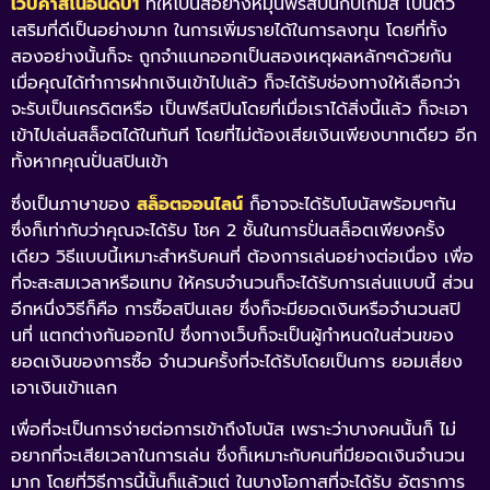
เว็บคาสิโนอันดับ1
ที่ให้โบนัสอย่างหมุนฟรีสปินกับเกมส์ เป็นตัว
เสริมที่ดีเป็นอย่างมาก ในการเพิ่มรายได้ในการลงทุน โดยที่ทั้ง
สองอย่างนั้นก็จะ ถูกจำแนกออกเป็นสองเหตุผลหลักๆด้วยกัน
เมื่อคุณได้ทำการฝากเงินเข้าไปแล้ว ก็จะได้รับช่องทางให้เลือกว่า
จะรับเป็นเครดิตหรือ เป็นฟรีสปินโดยที่เมื่อเราได้สิ่งนี้แล้ว ก็จะเอา
เข้าไปเล่นสล็อตได้ในทันที โดยที่ไม่ต้องเสียเงินเพียงบาทเดียว อีก
ทั้งหากคุณปั่นสปินเข้า
ซึ่งเป็นภาษาของ
สล็อตออนไลน์
ก็อาจจะได้รับโบนัสพร้อมๆกัน
ซึ่งก็เท่ากับว่าคุณจะได้รับ โชค 2 ชั้นในการปั่นสล็อตเพียงครั้ง
เดียว วิธีแบบนี้เหมาะสำหรับคนที่ ต้องการเล่นอย่างต่อเนื่อง เพื่อ
ที่จะสะสมเวลาหรือแทบ ให้ครบจำนวนก็จะได้รับการเล่นแบบนี้ ส่วน
อีกหนึ่งวิธีก็คือ การซื้อสปินเลย ซึ่งก็จะมียอดเงินหรือจำนวนสปิ
นที่ แตกต่างกันออกไป ซึ่งทางเว็บก็จะเป็นผู้กำหนดในส่วนของ
ยอดเงินของการซื้อ จำนวนครั้งที่จะได้รับโดยเป็นการ ยอมเสี่ยง
เอาเงินเข้าแลก
เพื่อที่จะเป็นการง่ายต่อการเข้าถึงโบนัส เพราะว่าบางคนนั้นก็ ไม่
อยากที่จะเสียเวลาในการเล่น ซึ่งก็เหมาะกับคนที่มียอดเงินจำนวน
มาก โดยที่วิธีการนี้นั้นก็แล้วแต่ ในบางโอกาสที่จะได้รับ อัตราการ