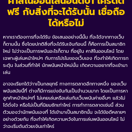
คาสิโนออนไลน์อันดับ1 เครดิต
ฟรี กับสิ่งที่จะได้รับนั้น เชื่อถือ
ได้หรือไม่
หากเราต้องการที่จะได้รับ ข้อเสนออย่างนี้นั้น ที่จะได้จากทางเว็บ
ก็ตามนั้น ซึ่งโดยปกติสิ่งที่จะได้รับเงินก้อนนี้ ก็คือการเป็นสมาชิก
ใหม่ ไม่ว่าจะเป็นการพนันอะไรก็ตาม ที่อยู่ใน คาสิโนออนไลน์ โดย
เฉพาะผู้เล่นหน้าใหม่ๆ กับการโปรโมของเว็บเอง ที่จะทำให้เกิดการก
ระตุ้น ในส่วนที่ทำให้ นักพนันหน้าใหม่นั้น เกิดความอยากที่จะเข้ามา
เล่น
อาจจะเรียกได้ว่าาเป็นกลยุทธ์ ทางการตลาดอีกทางหนึ่ง ของเว็บ
พนันสมัยนี้ที่ ต่างก็มีการแข่งขันกันเป็นจำนวนมาก โดยเป็นการหา
ลูกค้าหน้าใหม่ๆที่ ไม่เคยเล่นหรือเล่นกับเว็บพนันค่ายอื่นๆ แล้วไม่
ได้ดั่งใจ หรือไม่เป็นที่นิยมซักเท่าไหร่ การทำการตลาดเช่นนี้ ส่วน
ตัวมองว่านักพนันเองที่ ได้เข้ามาเป็นสมาชิกนั้น จะได้ข้อดีหลายๆ
อย่างด้วยกัน ที่จะทำให้เกิดความหวังในการเล่นพนันออนไลน์ ไม่
ว่าจะเริ่มต้นด้วยเงินเท่าไหร่