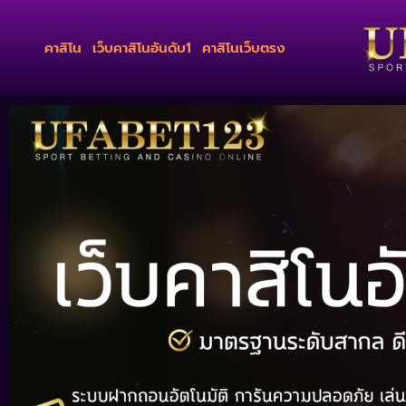
คาสิโน
เว็บคาสิโนอันดับ1
คาสิโนเว็บตรง